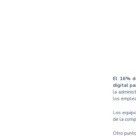
El 16% d
digital p
la adminis
los emple
Los equipo
de la compa
Otro punto 