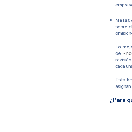
empresa
Metas 
sobre e
omision
La mej
de
Rind
revisió
cada una
Esta he
asignan
¿Para qu