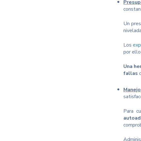
Presup
constan
Un pres
nivelad
Los
exp
por ello
Una her
fallas
Manejo 
satisfa
Para cu
autoad
comprob
Adminis