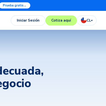
Prueba gratis
→
Iniciar Sesión
Cotiza aquí
CL
decuada,
egocio