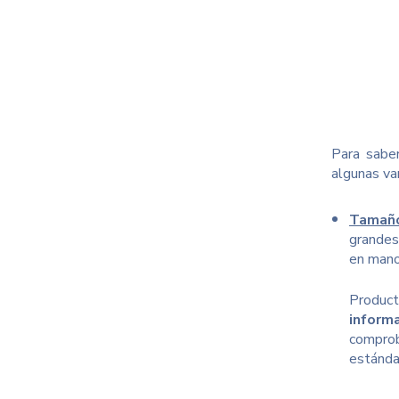
Para sabe
algunas var
Tamaño
grandes
en mano
Produ
inform
comprob
estándar