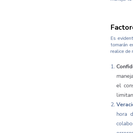
Factor
Es eviden
tomarán en
realice de
Confid
maneja
el con
limitan
Veraci
hora 
colabo