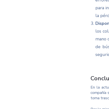
errore
para i
la pér
Dispon
los co
mano c
de bús
seguri
Conclu
En la actu
compañía s
torna tras