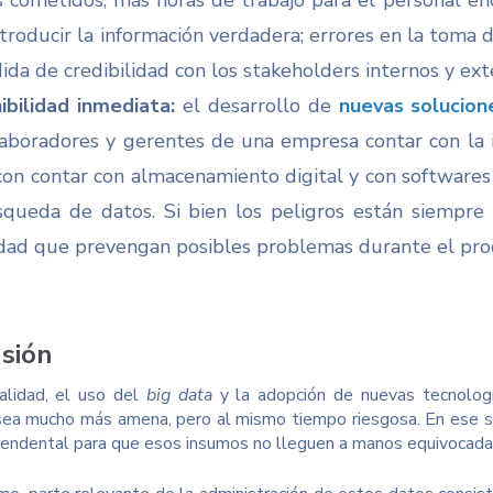
s cometidos; más horas de trabajo para el personal e
ntroducir la información verdadera; errores en la toma 
dida de credibilidad con los stakeholders internos y ext
ibilidad inmediata:
el desarrollo de
nuevas solucion
laboradores y gerentes de una empresa contar con la 
on contar con almacenamiento digital y con softwares 
queda de datos. Si bien los peligros están siempre
dad que prevengan posibles problemas durante el pro
sión
alidad, el uso del
big data
y la adopción de nuevas tecnologí
ea mucho más amena, pero al mismo tiempo riesgosa. En ese s
cendental para que esos insumos no lleguen a manos equivocadas