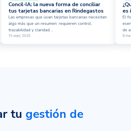
Concil-IA: la nueva forma de conciliar
¿Qu
tus tarjetas bancarias en Rindegastos
es 
Las empresas que usan tarjetas bancarias necesitan
El f
algo más que un resumen: requieren control,
esen
trazabilidad y claridad ...
de af
15 sept, 2025
8 ma
ar tu
gestión de