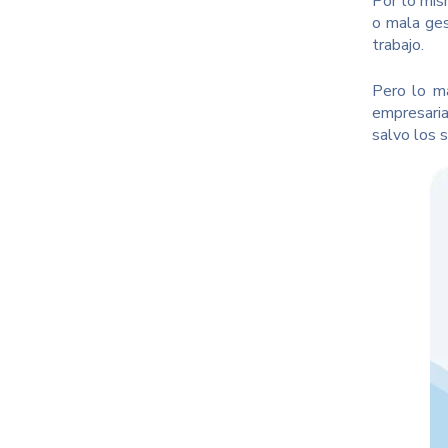
Por lo mis
o mala ges
trabajo.
Pero lo má
empresaria
salvo los 