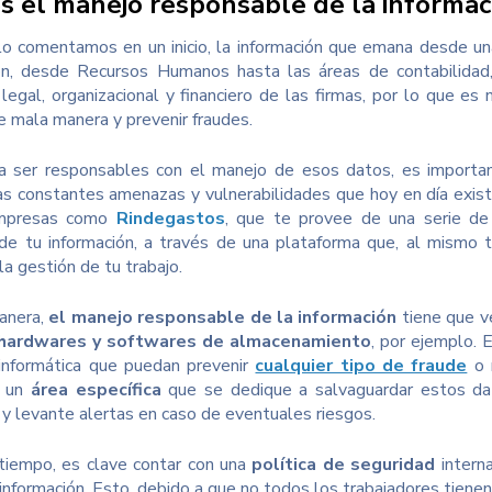
s el manejo responsable de la informac
o comentamos en un inicio, la información que emana desde un
ón, desde Recursos Humanos hasta las áreas de contabilidad,
 legal, organizacional y financiero de las firmas, por lo que e
de mala manera y prevenir fraudes.
a ser responsables con el manejo de esos datos, es importan
as constantes amenazas y vulnerabilidades que hoy en día exist
empresas como
Rindegastos
, que te provee de una serie de
de tu información, a través de una plataforma que, al mismo 
la gestión de tu trabajo.
anera,
el manejo responsable de la información
tiene que ve
hardwares y softwares de almacenamiento
, por ejemplo. 
informática que puedan prevenir
cualquier tipo de fraude
o r
n un
área específica
que se dedique a salvaguardar estos d
y levante alertas en caso de eventuales riesgos.
tiempo, es clave contar con una
política de seguridad
interna
 información. Esto, debido a que no todos los trabajadores tienen