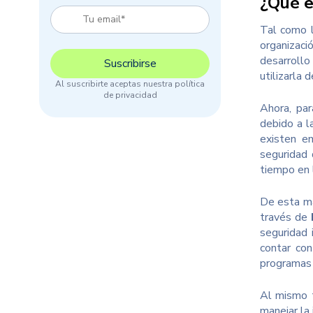
¿Qué e
Tal como l
organizaci
desarrollo
utilizarla 
Al suscribirte aceptas nuestra política
de privacidad
Ahora, par
debido a l
existen 
seguridad 
tiempo en 
De esta m
través de
seguridad 
contar co
programas 
Al mismo 
manejar la