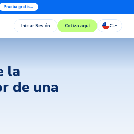
Prueba gratis
→
Iniciar Sesión
Cotiza aquí
CL
 la
or de una